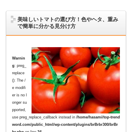
美味しいトマトの選び方！色やヘタ、重み
で簡単に分かる見分け方
Warnin
g
: preg_
replace
(): The /
e modifi
er is no l
onger su
pported,
use preg_replace_callback instead in
/home/hasami/top-trend
word.com/public_html/wp-content/plugins/brBrbr300/brBr
br.php
on line
24