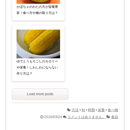
かぼちゃのわたの方が栄養豊
富！食べ方や種の取り方は？
ゆでとうもろこしのカロリー
や栄養！しわしわにならない
作り方は？
Load more posts
方法
•
旬
•
時期
•
栄養
•
食べ物
2016/03/24
コメントはありません。
食品