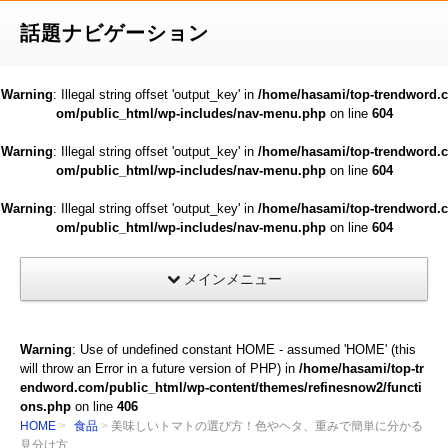
話題ナビゲーション
Warning
: Illegal string offset 'output_key' in
/home/hasami/top-trendword.c
om/public_html/wp-includes/nav-menu.php
on line
604
Warning
: Illegal string offset 'output_key' in
/home/hasami/top-trendword.c
om/public_html/wp-includes/nav-menu.php
on line
604
Warning
: Illegal string offset 'output_key' in
/home/hasami/top-trendword.c
om/public_html/wp-includes/nav-menu.php
on line
604
メインメニュー
Warning
: Use of undefined constant HOME - assumed 'HOME' (this
will throw an Error in a future version of PHP) in
/home/hasami/top-tr
endword.com/public_html/wp-content/themes/refinesnow2/functi
ons.php
on line
406
HOME
食品
美味しいトマトの選び方！色やヘタ、重みで簡単に分かる
見分け方