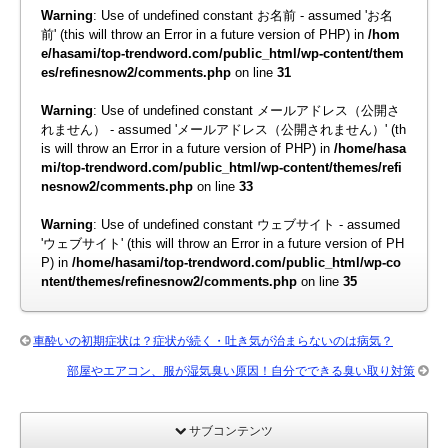
Warning
: Use of undefined constant お名前 - assumed 'お名
前' (this will throw an Error in a future version of PHP) in
/hom
e/hasami/top-trendword.com/public_html/wp-content/them
es/refinesnow2/comments.php
on line
31
Warning
: Use of undefined constant メールアドレス（公開さ
れません） - assumed 'メールアドレス（公開されません）' (th
is will throw an Error in a future version of PHP) in
/home/hasa
mi/top-trendword.com/public_html/wp-content/themes/refi
nesnow2/comments.php
on line
33
Warning
: Use of undefined constant ウェブサイト - assumed
'ウェブサイト' (this will throw an Error in a future version of PH
P) in
/home/hasami/top-trendword.com/public_html/wp-co
ntent/themes/refinesnow2/comments.php
on line
35
車酔いの初期症状は？症状が続く・吐き気が治まらないのは病気？
部屋やエアコン、服が湿気臭い原因！自分でできる臭い取り対策
サブコンテンツ