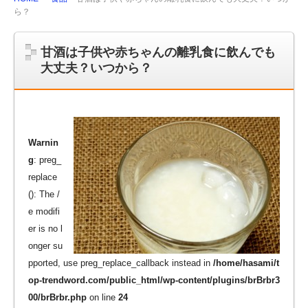
ら？
甘酒は子供や赤ちゃんの離乳食に飲んでも
大丈夫？いつから？
Warnin
g
: preg_
replace
(): The /
e modifi
er is no l
onger su
pported, use preg_replace_callback instead in
/home/hasami/t
op-trendword.com/public_html/wp-content/plugins/brBrbr3
00/brBrbr.php
on line
24