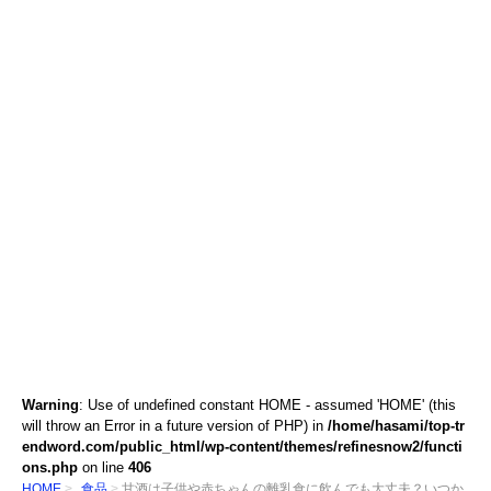
Warning
: Use of undefined constant HOME - assumed 'HOME' (this
will throw an Error in a future version of PHP) in
/home/hasami/top-tr
endword.com/public_html/wp-content/themes/refinesnow2/functi
ons.php
on line
406
HOME
食品
甘酒は子供や赤ちゃんの離乳食に飲んでも大丈夫？いつか